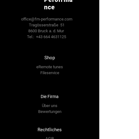
nce
office@fm-performance.com
Tragösserstraße 51
8600 Bruck a. d. Mur
Tel.:
+43 664 4631125
Shop
eRemote tunes
Fileservice
Die Firma
Über uns
Bewertungen
Rechtliches
AGB