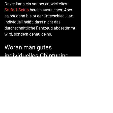
Driver kann ein sauber entwickeltes 
Stufe-1-Setup
 bereits ausreichen. Aber 
selbst dann bleibt der Unterschied klar: 
Individuell heißt, dass nicht das 
durchschnittliche Fahrzeug abgestimmt 
wird, sondern genau deins.
Woran man gutes 
individuelles Chiptuning 
erkennt
Nicht am lautesten Werbetext und nicht 
an der höchsten Fantasiezahl. Gute 
Arbeit erkennt man an Daten, an 
sauberem Fahrverhalten und an einem 
klar dokumentierten Prozess. Dazu 
gehören Diagnose vor dem Tuning, 